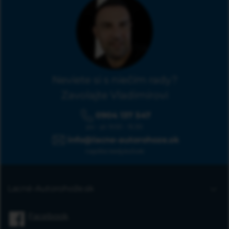
Neviete si s niečím rady?
Zavolajte Vladimírovi
0904 137 547
po - pi: 9:00 - 15:30
info@lacne-autorohoze.sk
napíšte kedykoľvek
Lacné-Autorohože.sk
Úvodná stránka
Facebook
Blog