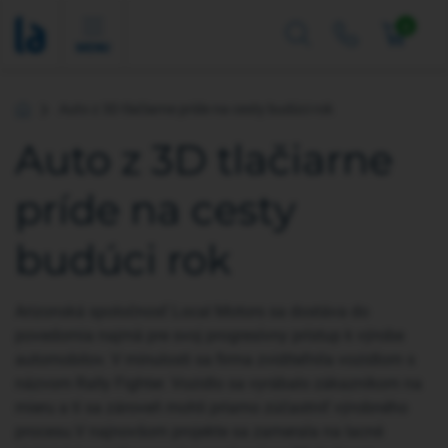
0
MENU
Auto z 3D tlačiarne príde na cesty budúci rok
Úvod
Auto z 3D tlačiarne
príde na cesty
budúci rok
Arizonská spoločnosť Local Motors sa dostáva do
povedomia najmä pre svoj progresívny prístup k výrobe
automobilov. V minulosti sa firma zviditeľnila vozidlom s
názvom Rally Fighter. Vozidlo sa vyrábalo zákazníkom na
mieru a tí sa zároveň mohli priamo zúčastniť výrobného
procesu.V najnovšom projekte sa zamerala na lacné