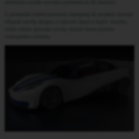
elektrické vozidlo rovnako vyrobené na 3D tlačiarni.
Z prostredia online komunity zapojenej do projektu vybrala
víťazné návrhy dizajnu s názvom Sport a Swim. Vozidlo
môže vďaka spôsobu výroby dostať rôzne podoby
vonkajšieho vzhľadu.