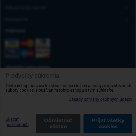
FAQ
Zákaznícky servis
Kontakt
Doprava a platba
Kategórie
Obchodné podmienky
Gumové autorohože
Prijímame
Reklamácia tovaru
Autokoberce
Odstúpenie od zmluvy
Vaničky do kufra
Ochrana osobných údajov
Deflektory
Doplnky
Okamžité online platby
Predvoľby súkromia
Tento eshop používa ku skvalitneniu služieb a analýze návštevnosti
súbory cookies. Používaním tohto eshopu s tým súhlasíte.
Zásady ochrany osobných údajov
Ukázať
Odmietnuť
Prijať všetky
© 2009 - 2023 Lacne-Autorohoze.sk | Všetky práva vyhradené
podrobnosti
všetko
cookies
Predvoľby súkromia
Zásady ochrany osobných údajov