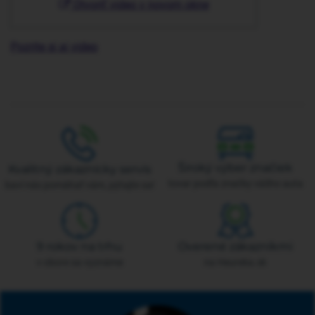
Otvoriť video v novom okne
Pozrite si aj video
Široký výber značiek
Kvalitný zákaznícky servis
tovar podľa značky vášho auta
baví nás pomáhať vám, pýtajte sa!
9 rokov na trhu
Overené zákazníkmi
v obore sa vyznáme
na Heureka.sk