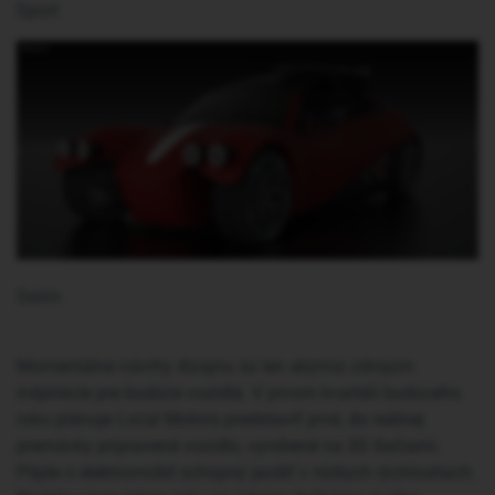
Sport
Swim
Momentálne návrhy dizajnu sú len akýmsi zdrojom
inšpirácie pre budúce vozidlá. V prvom kvartáli budúceho
roku plánuje Local Motors predstaviť prvé, do reálnej
premávky pripravené vozidlo, vyrobené na 3D tlačiarni.
Pôjde o elektromobil schopný jazdiť v nízkych rýchlostiach.