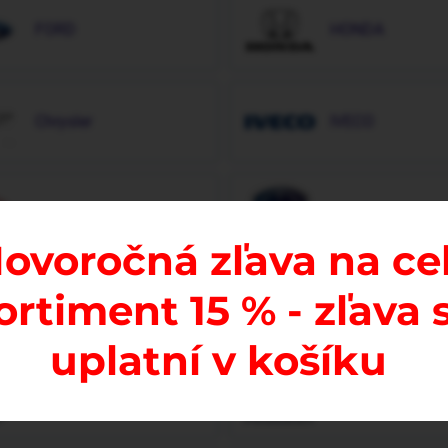
FORD
HONDA
Chrysler
IVECO
KIA
LANCIA
ovoročná zľava na ce
ortiment 15 % - zľava 
MAZDA
MERCEDES
uplatní v košíku
OPEL
PEUGEOT