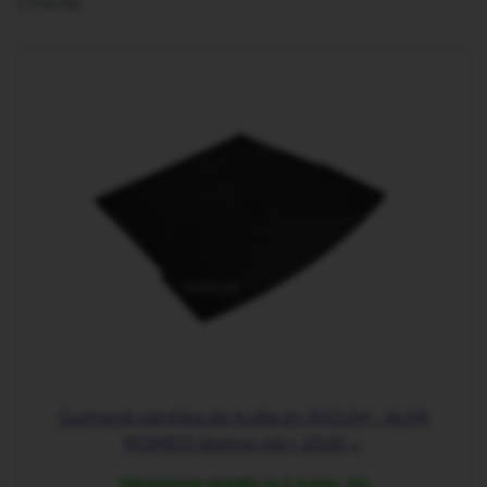
2
Položky
Gumová vanička do kufra zn RIGUM - ALFA
ROMEO Stelvio od r. 2020→
Odosielame obvykle za 2-4 prac. dni