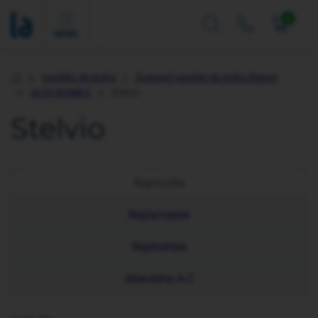
0
MENU
Vaničky do kufra
Gumové vaničky do kufra Rigum
Úvod
ALFA ROMEO
Stelvio
Stelvio
Najnovšie
Najlacnejšie
Najdrahšie
Abecedne A-Z