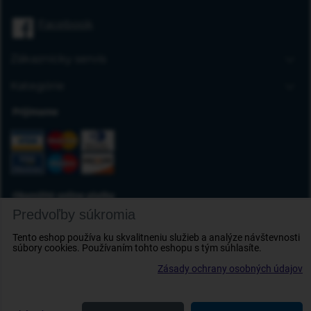
Úvodná stránka
Facebook
Blog
FAQ
Zákaznícky servis
Kontakt
Doprava a platba
Kategórie
Obchodné podmienky
Gumové autorohože
Prijímame
Reklamácia tovaru
Autokoberce
Odstúpenie od zmluvy
Vaničky do kufra
Ochrana osobných údajov
Deflektory
Doplnky
Okamžité online platby
Predvoľby súkromia
Tento eshop používa ku skvalitneniu služieb a analýze návštevnosti
súbory cookies. Používaním tohto eshopu s tým súhlasíte.
Zásady ochrany osobných údajov