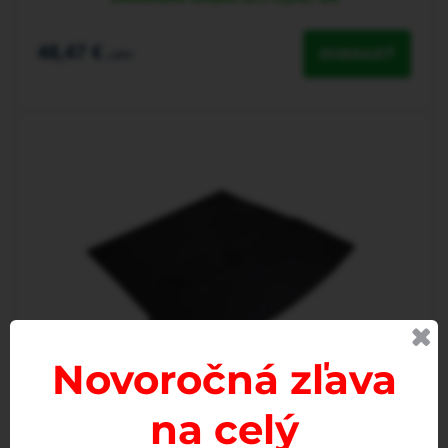
48,47 €
ZOBRAZIŤ
s DPH
Novoročná zľava
na celý