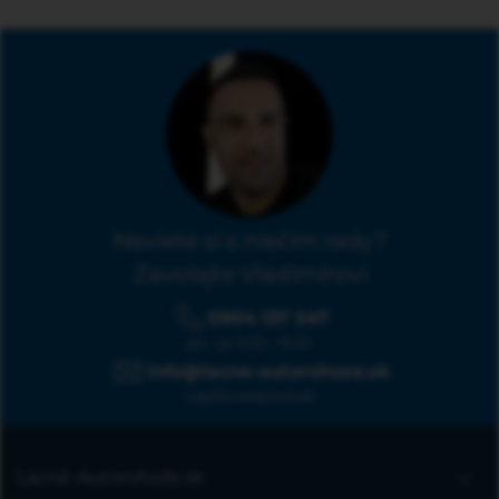
Neviete si s niečím rady?
Zavolajte Vladimírovi
0904 137 547
po - pi: 9:00 - 15:30
info@lacne-autorohoze.sk
napíšte kedykoľvek
Lacné-Autorohože.sk