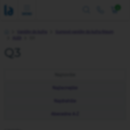
0
MENU
Vaničky do kufra
Gumové vaničky do kufra Rigum
Úvod
AUDI
Q3
Q3
Najnovšie
Najlacnejšie
Najdrahšie
Abecedne A-Z