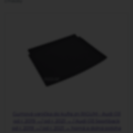
2
Položky
Gumová vanička do kufra zn RIGUM - Audi Q3
od r. 2019 →/ od r. 2021 → / Audi Q3 Sportback
od r. 2019 →/ od r. 2021 → horná a dolná poloha