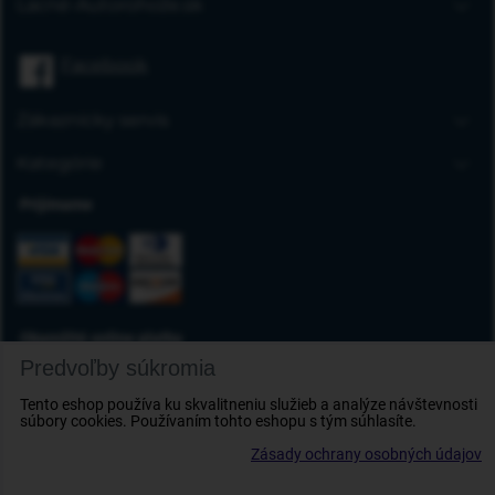
Lacné-Autorohože.sk
Úvodná stránka
Facebook
Blog
FAQ
Zákaznícky servis
Kontakt
Doprava a platba
Kategórie
Obchodné podmienky
Gumové autorohože
Prijímame
Reklamácia tovaru
Autokoberce
Odstúpenie od zmluvy
Vaničky do kufra
Ochrana osobných údajov
Deflektory
Doplnky
Okamžité online platby
Predvoľby súkromia
Tento eshop používa ku skvalitneniu služieb a analýze návštevnosti
súbory cookies. Používaním tohto eshopu s tým súhlasíte.
Zásady ochrany osobných údajov