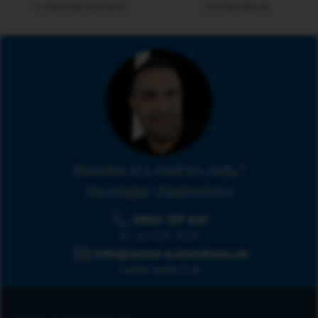
v obore sa vyznáme
na Heureka.sk
Neviete si s niečím rady?
Zavolajte Vladimírovi
0904 137 547
po - pi: 9:00 - 15:30
info@lacne-autorohoze.sk
napíšte kedykoľvek