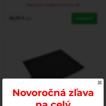
Odosielame obvykle za 2-5 prac. dní
36,29 €
ZOBRAZIŤ
s DPH
Novoročná zľava
na celý