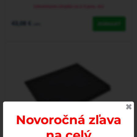
Odosielame obvykle za 2-5 prac. dní
43,08 €
ZOBRAZIŤ
s DPH
Novoročná zľava
na celý