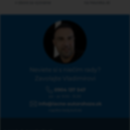
v obore sa vyznáme
na Heureka.sk
Neviete si s niečím rady?
Zavolajte Vladimírovi
0904 137 547
po - pi: 9:00 - 15:30
info@lacne-autorohoze.sk
napíšte kedykoľvek