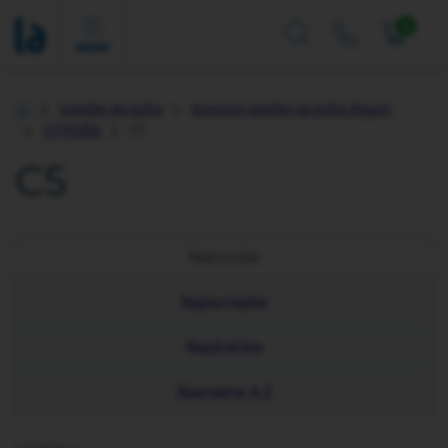
0
MENU
Vaničky do kufra
Gumové vaničky do kufra Rigum
Úvod
CITROËN
C5
C5
Najnovšie
Najlacnejšie
Najdrahšie
Abecedne A-Z