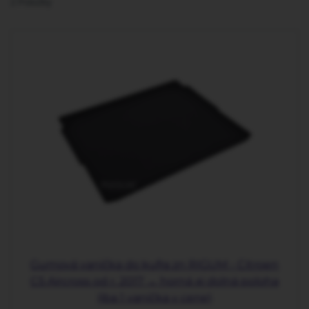
2
Položky
Gumová vanička do kufra zn RIGUM - Citroen
C5 Aircross od r. 2017 → horná aj dolná poloha
(iba 1 vanička v cene)