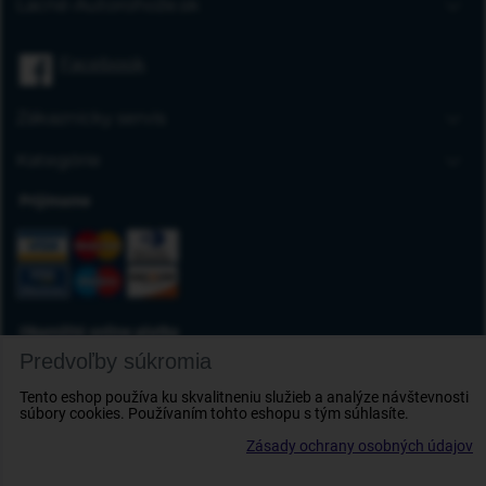
Lacné-Autorohože.sk
Úvodná stránka
Facebook
Blog
FAQ
Zákaznícky servis
Kontakt
Doprava a platba
Kategórie
Obchodné podmienky
Gumové autorohože
Prijímame
Reklamácia tovaru
Autokoberce
Odstúpenie od zmluvy
Vaničky do kufra
Ochrana osobných údajov
Deflektory
Doplnky
Okamžité online platby
Predvoľby súkromia
Tento eshop používa ku skvalitneniu služieb a analýze návštevnosti
súbory cookies. Používaním tohto eshopu s tým súhlasíte.
Zásady ochrany osobných údajov