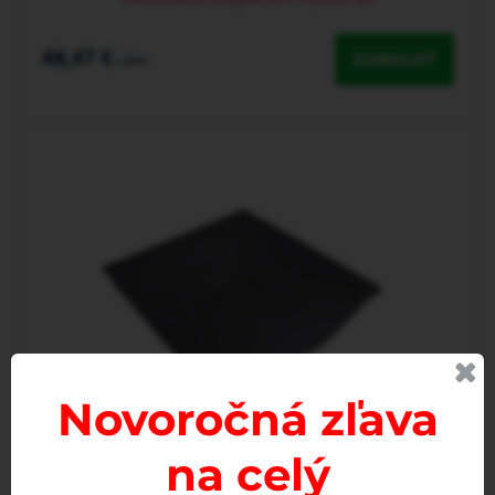
48,47 €
ZOBRAZIŤ
s DPH
Novoročná zľava
na celý