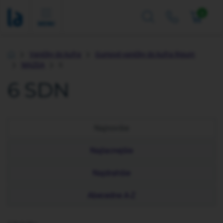
0
MENU
Vaničky do kufra
Gumové vaničky do kufra Rigum
Úvod
MAZDA
6
6 SDN
Najnovšie
Najlacnejšie
Najdrahšie
Abecedne A-Z