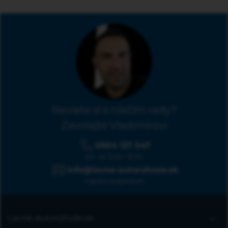
Neviete si s niečím rady?
Zavolajte Vladimírovi
0904 137 547
po - pi: 9:00 - 15:30
info@lacne-autorohoze.sk
napíšte kedykoľvek
Lacné-Autorohože.sk