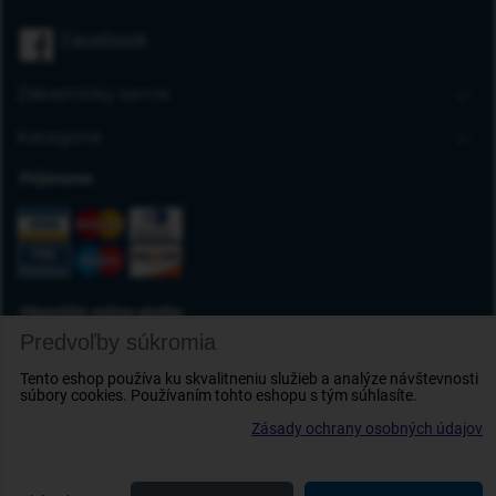
Úvodná stránka
Facebook
Blog
FAQ
Zákaznícky servis
Kontakt
Doprava a platba
Kategórie
Obchodné podmienky
Gumové autorohože
Prijímame
Reklamácia tovaru
Autokoberce
Odstúpenie od zmluvy
Vaničky do kufra
Ochrana osobných údajov
Deflektory
Doplnky
Okamžité online platby
Predvoľby súkromia
Tento eshop používa ku skvalitneniu služieb a analýze návštevnosti
súbory cookies. Používaním tohto eshopu s tým súhlasíte.
Zásady ochrany osobných údajov