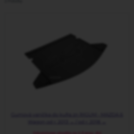
2
Položky
Gumová vanička do kufra zn RIGUM - MAZDA 6
Wagon od r. 2013 → / od r. 2018 →
Odosielame obvykle za 2-5 prac. dní