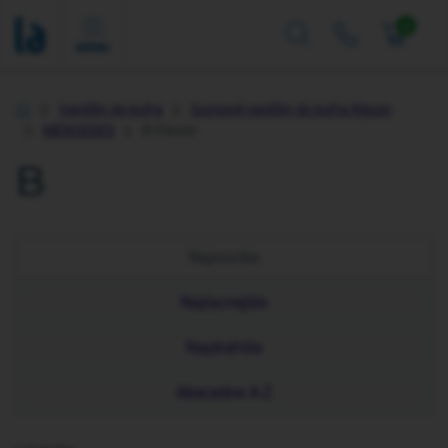
0
MENU
Vaničky do kufra
Gumové vaničky do kufra Rigum
Úvod
MERCEDES
B-Klasse
B
Najnovšie
Najlacnejšie
Najdrahšie
Abecedne A-Z