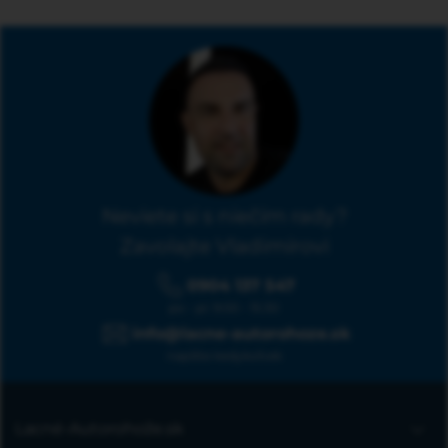
Neviete si s niečím rady?
Zavolajte Vladimírovi
0904 137 547
po - pi: 9:00 - 15:30
info@lacne-autorohoze.sk
napíšte kedykoľvek
Lacné-Autorohože.sk