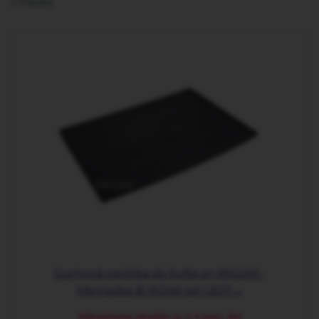
2
Položky
Gumová vanička do kufra zn RIGUM -
Mercedes B W246 od r.2011→
Odosielame obvykle za 2-5 prac. dní