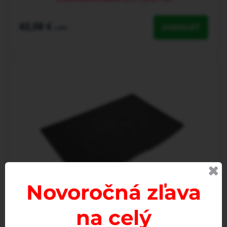
42,08 €
ZOBRAZIŤ
s DPH
Novoročná zľava
na celý