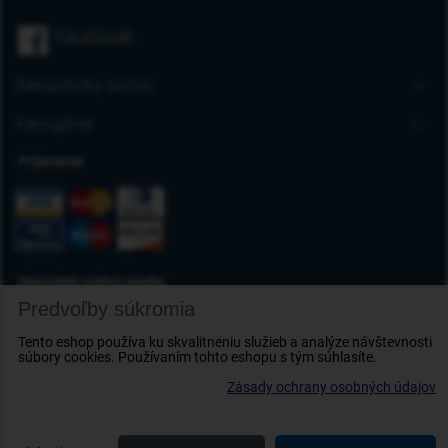
Úvodná stránka
Facebook
Blog
FAQ
Zákaznícky servis
Kontakt
Doprava a platba
Kategórie
Obchodné podmienky
Gumové autorohože
Prijímame
Reklamácia tovaru
Autokoberce
Odstúpenie od zmluvy
Vaničky do kufra
Ochrana osobných údajov
Deflektory
Doplnky
Okamžité online platby
Predvoľby súkromia
Tento eshop používa ku skvalitneniu služieb a analýze návštevnosti
súbory cookies. Používaním tohto eshopu s tým súhlasíte.
Zásady ochrany osobných údajov