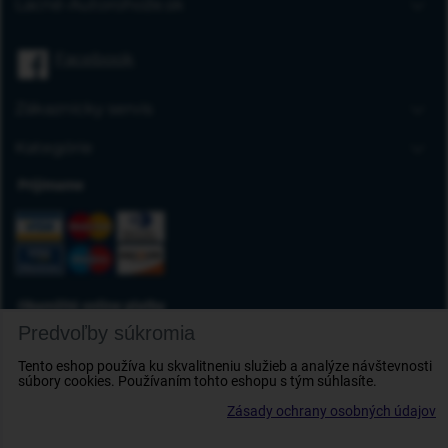
Lacné-Autorohože.sk
Úvodná stránka
Facebook
Blog
FAQ
Zákaznícky servis
Kontakt
Doprava a platba
Kategórie
Obchodné podmienky
Gumové autorohože
Prijímame
Reklamácia tovaru
Autokoberce
Odstúpenie od zmluvy
Vaničky do kufra
Ochrana osobných údajov
Deflektory
Doplnky
Okamžité online platby
Predvoľby súkromia
Tento eshop používa ku skvalitneniu služieb a analýze návštevnosti
súbory cookies. Používaním tohto eshopu s tým súhlasíte.
Zásady ochrany osobných údajov