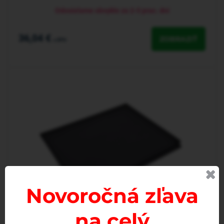
Odosielame obvykle za 2-5 prac. dní
36,04 €
ZOBRAZIŤ
s DPH
Novoročná zľava
na celý