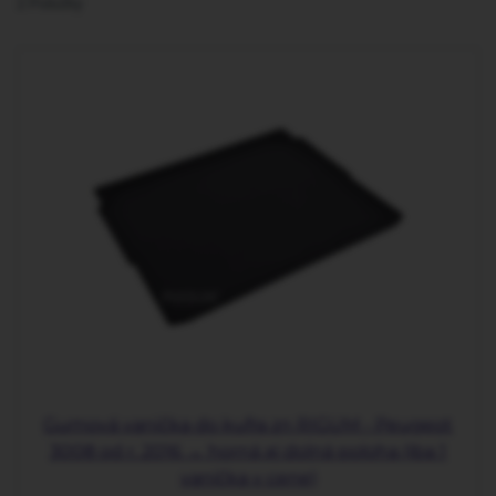
2
Položky
Gumová vanička do kufra zn RIGUM - Peugeot
3008 od r. 2016 → horná aj dolná poloha (iba 1
vanička v cene)