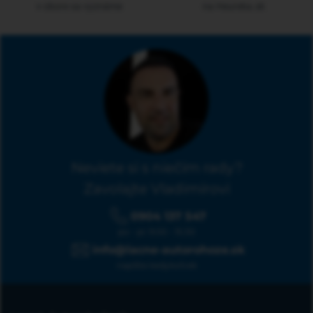
v obore sa vyznáme
na Heureka.sk
Neviete si s niečím rady?
Zavolajte Vladimírovi
0904 137 547
po - pi: 9:00 - 15:30
info@lacne-autorohoze.sk
napíšte kedykoľvek