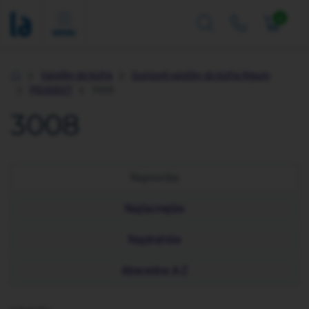
0
MENU
Vaničky do kufra
Gumové vaničky do kufra Rigum
Úvod
PEUGEOT
3008
3008
Najnovšie
Najlacnejšie
Najdrahšie
Abecedne A-Z