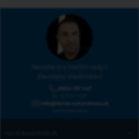
Neviete si s niečím rady?
Zavolajte Vladimírovi
0904 137 547
po - pi: 9:00 - 15:30
info@lacne-autorohoze.sk
napíšte kedykoľvek
Lacné-Autorohože.sk