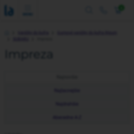
0
MENU
Vaničky do kufra
Gumové vaničky do kufra Rigum
Úvod
SUBARU
Impreza
Impreza
Najnovšie
Najlacnejšie
Najdrahšie
Abecedne A-Z