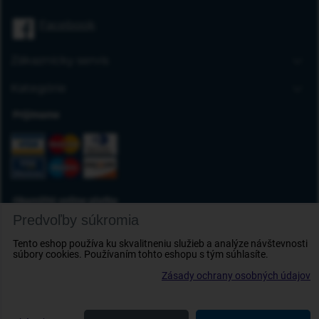
Úvodná stránka
Facebook
Blog
FAQ
Zákaznícky servis
Kontakt
Doprava a platba
Kategórie
Obchodné podmienky
Gumové autorohože
Prijímame
Reklamácia tovaru
Autokoberce
Odstúpenie od zmluvy
Vaničky do kufra
Ochrana osobných údajov
Deflektory
Doplnky
Okamžité online platby
Predvoľby súkromia
Tento eshop používa ku skvalitneniu služieb a analýze návštevnosti
súbory cookies. Používaním tohto eshopu s tým súhlasíte.
Zásady ochrany osobných údajov