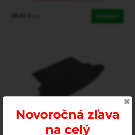
49,41 €
ZOBRAZIŤ
s DPH
Novoročná zľava
na celý