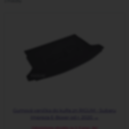
2
Položky
Gumová vanička do kufra zn RIGUM - Subaru
Impreza E-Boxer od r. 2020 →
Odosielame obvykle za 2-5 prac. dní