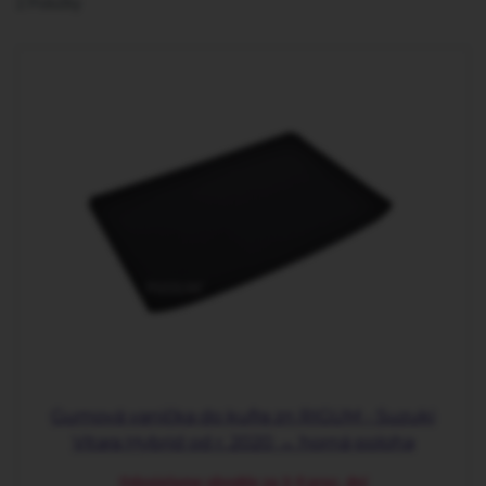
2
Položky
Gumová vanička do kufra zn RIGUM - Suzuki
Vitara Hybrid od r. 2020 → horná poloha
Odosielame obvykle za 2-5 prac. dní