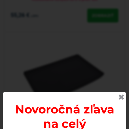
55,26 €
ZOBRAZIŤ
s DPH
Novoročná zľava
na celý