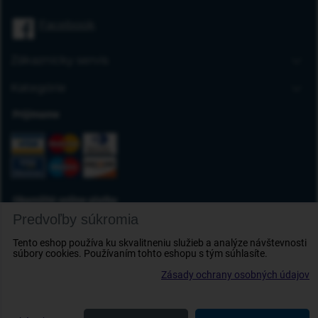
Úvodná stránka
Facebook
Blog
FAQ
Zákaznícky servis
Kontakt
Doprava a platba
Kategórie
Obchodné podmienky
Gumové autorohože
Prijímame
Reklamácia tovaru
Autokoberce
Odstúpenie od zmluvy
Vaničky do kufra
Ochrana osobných údajov
Deflektory
Doplnky
Okamžité online platby
Predvoľby súkromia
Tento eshop používa ku skvalitneniu služieb a analýze návštevnosti
súbory cookies. Používaním tohto eshopu s tým súhlasíte.
Zásady ochrany osobných údajov