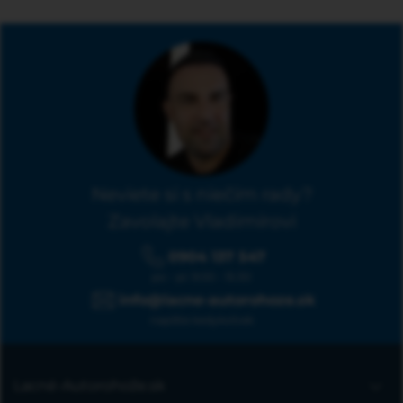
Neviete si s niečím rady?
Zavolajte Vladimírovi
0904 137 547
po - pi: 9:00 - 15:30
info@lacne-autorohoze.sk
napíšte kedykoľvek
Lacné-Autorohože.sk