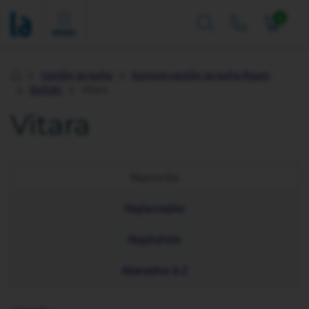
0
MENU
Vaničky do kufra
Gumové vaničky do kufra Rigum
Úvod
SUZUKI
Vitara
Vitara
Najnovšie
Najlacnejšie
Najdrahšie
Abecedne A-Z