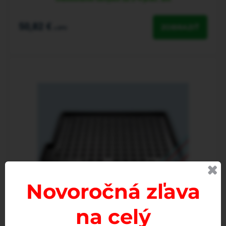
50,82 €
ZOBRAZIŤ
s DPH
Novoročná zľava
na celý