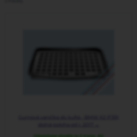
2
Položky
Gumová vanička do kufra - BMW X2 (F39)
dolná poloha od r. 2017 →
Odosielame obvykle za 2-4 prac. dni