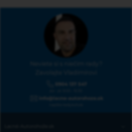
Neviete si s niečím rady?
Zavolajte Vladimírovi
0904 137 547
po - pi: 9:00 - 15:30
info@lacne-autorohoze.sk
napíšte kedykoľvek
Lacné-Autorohože.sk