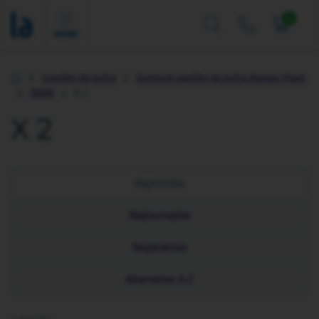
0
MENU
Vaničky do kufra
Gumové vaničky do kufra Rezaw-Plast
Úvod
BMW
X 2
X 2
Najnovšie
Najlacnejšie
Najdrahšie
Abecedne A-Z