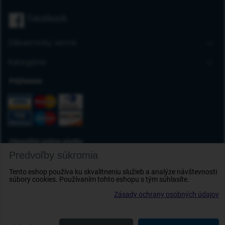
Úvodná stránka
Facebook
Blog
FAQ
Zákaznícky servis
Kontakt
Doprava a platba
Kategórie
Obchodné podmienky
Gumové autorohože
Prijímame
Reklamácia tovaru
Autokoberce
Odstúpenie od zmluvy
Vaničky do kufra
Ochrana osobných údajov
Deflektory
Doplnky
Okamžité online platby
Predvoľby súkromia
Tento eshop používa ku skvalitneniu služieb a analýze návštevnosti
súbory cookies. Používaním tohto eshopu s tým súhlasíte.
Zásady ochrany osobných údajov