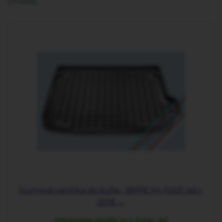
2
Položky
Gumová vanička do kufra - BMW X4 (G02) od r.
2018 →
Odosielame obvykle za 2-4 prac. dni