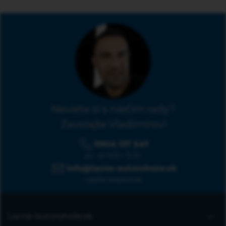
Neviete si s niečím rady?
Zavolajte Vladimírovi
0904 137 547
po - pi: 9:00 - 15:30
info@lacne-autorohoze.sk
napíšte kedykoľvek
Lacné-Autorohože.sk