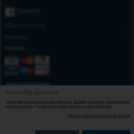
Úvodná stránka
Facebook
Blog
FAQ
Zákaznícky servis
Kontakt
Doprava a platba
Kategórie
Obchodné podmienky
Gumové autorohože
Prijímame
Reklamácia tovaru
Autokoberce
Odstúpenie od zmluvy
Vaničky do kufra
Ochrana osobných údajov
Deflektory
Doplnky
Okamžité online platby
Predvoľby súkromia
Tento eshop používa ku skvalitneniu služieb a analýze návštevnosti
súbory cookies. Používaním tohto eshopu s tým súhlasíte.
Zásady ochrany osobných údajov