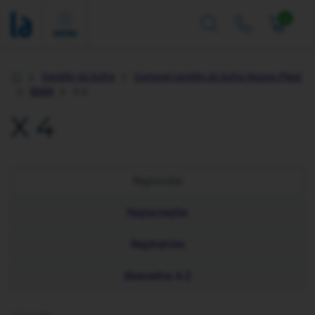
0
MENU
Vaničky do kufra
Gumové vaničky do kufra Rezaw-Plast
Úvod
BMW
X 4
X 4
Najnovšie
Najlacnejšie
Najdrahšie
Abecedne A-Z