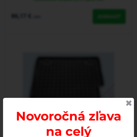
86,17 €
ZOBRAZIŤ
s DPH
Novoročná zľava
na celý