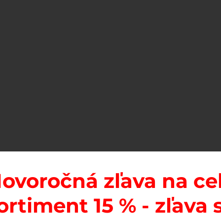
ovoročná zľava na ce
ortiment 15 % - zľava 