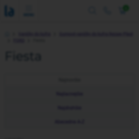
0
MENU
Vaničky do kufra
Gumové vaničky do kufra Rezaw-Plast
Úvod
FORD
Fiesta
Fiesta
Najnovšie
Najlacnejšie
Najdrahšie
Abecedne A-Z