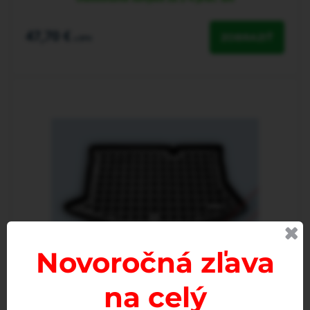
47,70 €
ZOBRAZIŤ
s DPH
Novoročná zľava
na celý