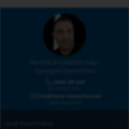
Neviete si s niečím rady?
Zavolajte Vladimírovi
0904 137 547
po - pi: 9:00 - 15:30
info@lacne-autorohoze.sk
napíšte kedykoľvek
Lacné-Autorohože.sk