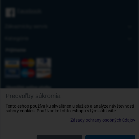
Úvodná stránka
Facebook
Blog
FAQ
Zákaznícky servis
Kontakt
Doprava a platba
Kategórie
Obchodné podmienky
Gumové autorohože
Prijímame
Reklamácia tovaru
Autokoberce
Odstúpenie od zmluvy
Vaničky do kufra
Ochrana osobných údajov
Deflektory
Doplnky
Okamžité online platby
Predvoľby súkromia
Tento eshop používa ku skvalitneniu služieb a analýze návštevnosti
súbory cookies. Používaním tohto eshopu s tým súhlasíte.
Zásady ochrany osobných údajov