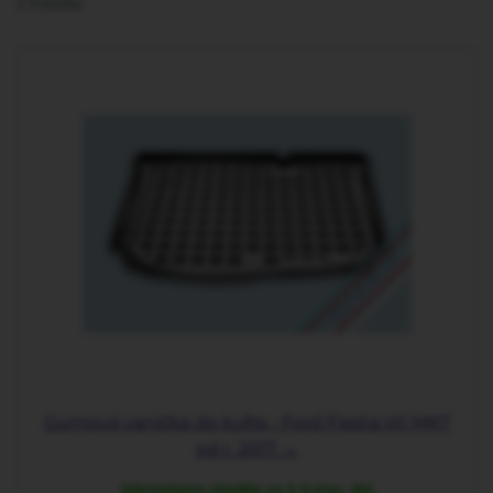
2
Položky
Gumová vanička do kufra - Ford Fiesta VII MK7
od r. 2017 →
Odosielame obvykle za 2-4 prac. dni