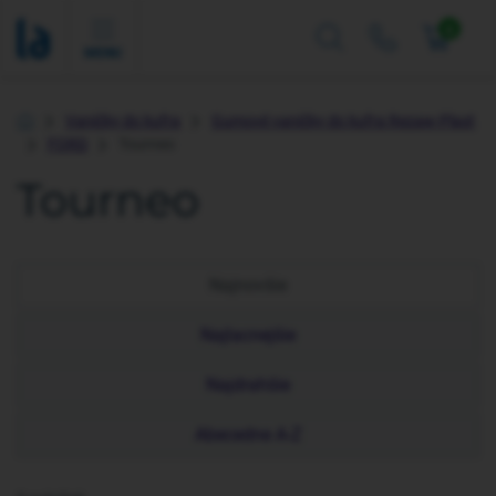
0
MENU
Vaničky do kufra
Gumové vaničky do kufra Rezaw-Plast
Úvod
FORD
Tourneo
Tourneo
Najnovšie
Najlacnejšie
Najdrahšie
Abecedne A-Z