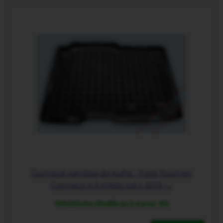
Gumová vanička do kufra - Ford Tourneo
Connect II 5 miest od r. 2013 →
Odosielame obvykle za 2-4 prac. dni