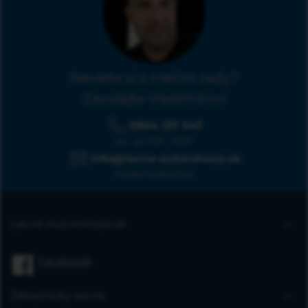
Neviete si s niečím rady?
Zavolajte Vladimírovi
0904 137 547
po - pi: 9:00 - 15:30
info@lacne-autorohoze.sk
napíšte kedykoľvek
Lacné-Autorohože.sk
Úvodná stránka
Facebook
Blog
FAQ
Zákaznícky servis
Kontakt