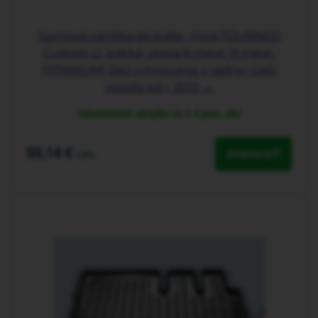
Gumová vanička do kufra - Ford TOURNEO
Custom L1, krátká, verzia 8 miest, 9 miest,
(TITANIUM), bez vyhrievania v zadnej časti
vozidla od r. 2013 →
Odosielame obvykle za 2-4 prac. dni
55,14 €
ZOBRAZIŤ
s DPH