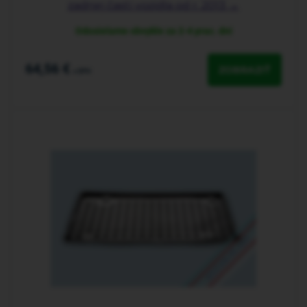
zadnej časti vozidla od r. 2013 →
Odosielame obvykle za 2-4 prac. dni
64,56 €
ZOBRAZIŤ
s DPH