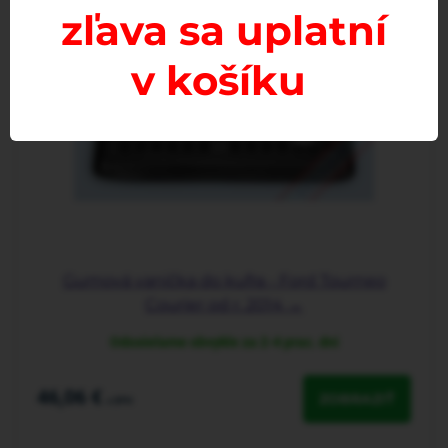
zľava sa uplatní
v košíku
Gumová vanička do kufra - Ford Tourneo
Courier od r. 2014 →
Odosielame obvykle za 2-4 prac. dni
46,06 €
ZOBRAZIŤ
s DPH