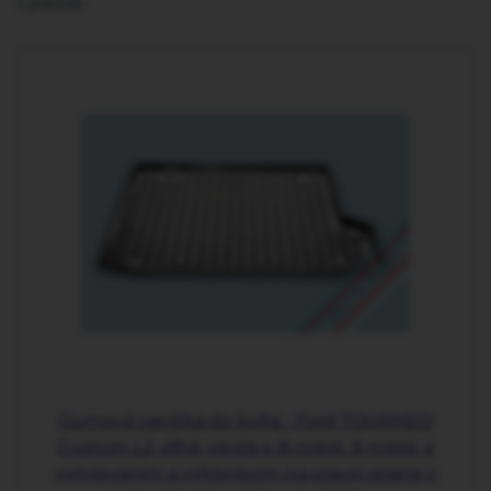
5
položiek
Gumová vanička do kufra - Ford TOURNEO
Custom L2, dlhá, verzia s: 8 miest, 9 miest, s
vyhrievaním a výklenkom na pravej strane v