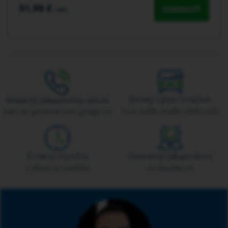
51,98 €
ZOBRAZIŤ
s DPH
Široký výber značiek
Kvalitný zákaznícky servis
tovar podľa značky vášho auta
baví nás pomáhať vám, pýtajte sa!
9 rokov na trhu
Overené zákazníkmi
v obore sa vyznáme
na Heureka.sk