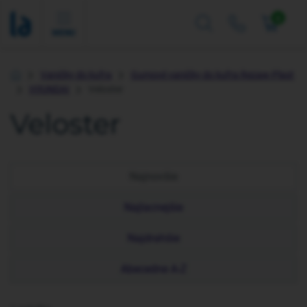
0
MENU
Vaničky do kufra
Gumové vaničky do kufra Rezaw-Plast
Úvod
HYUNDAI
Veloster
Veloster
Najnovšie
Najlacnejšie
Najdrahšie
Abecedne A-Z