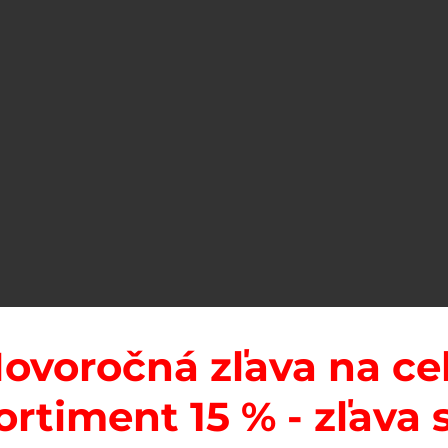
ovoročná zľava na ce
ortiment 15 % - zľava 