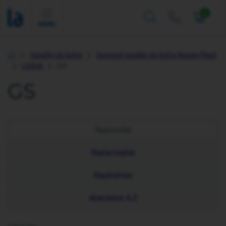
0
MENU
Vaničky do kufra
Gumové vaničky do kufra Rezaw-Plast
Úvod
LEXUS
GS
GS
Najnovšie
Najlacnejšie
Najdrahšie
Abecedne A-Z