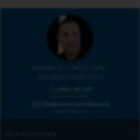
Neviete si s niečím rady?
Zavolajte Vladimírovi
0904 137 547
po - pi: 9:00 - 15:30
info@lacne-autorohoze.sk
napíšte kedykoľvek
Lacné-Autorohože.sk