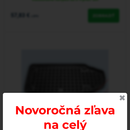
57,83 €
ZOBRAZIŤ
s DPH
Novoročná zľava
na celý