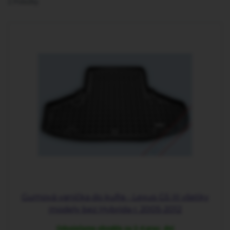
2
Položky
Gumová vanička do kufra - Lexus GS III všetky
modely bez Hybrida r. 2005-2012
Odosielame obvykle za 2-4 prac. dni