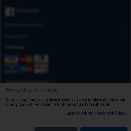
Úvodná stránka
Facebook
Blog
FAQ
Zákaznícky servis
Kontakt
Doprava a platba
Kategórie
Obchodné podmienky
Gumové autorohože
Prijímame
Reklamácia tovaru
Autokoberce
Odstúpenie od zmluvy
Vaničky do kufra
Ochrana osobných údajov
Deflektory
Doplnky
Okamžité online platby
Predvoľby súkromia
Tento eshop používa ku skvalitneniu služieb a analýze návštevnosti
súbory cookies. Používaním tohto eshopu s tým súhlasíte.
Zásady ochrany osobných údajov