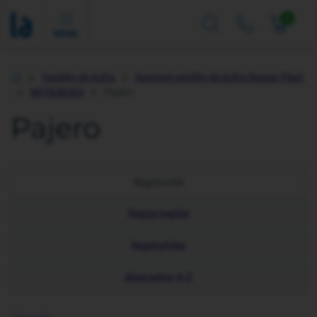
0
MENU
Vaničky do kufra
Gumové vaničky do kufra Rezaw-Plast
Úvod
MITSUBISHI
Pajero
Pajero
Najnovšie
Najlacnejšie
Najdrahšie
Abecedne A-Z