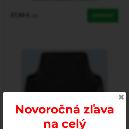
57,83 €
ZOBRAZIŤ
s DPH
Novoročná zľava
na celý