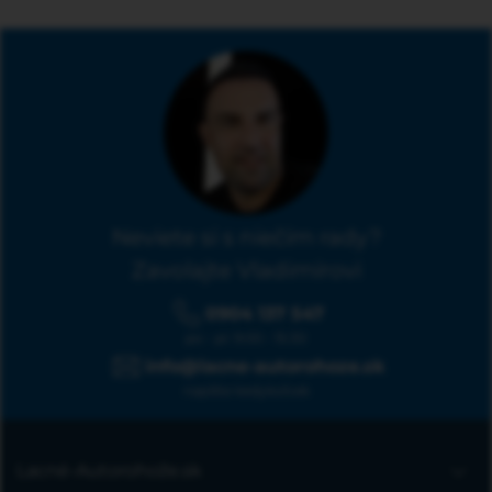
Neviete si s niečím rady?
Zavolajte Vladimírovi
0904 137 547
po - pi: 9:00 - 15:30
info@lacne-autorohoze.sk
napíšte kedykoľvek
Lacné-Autorohože.sk