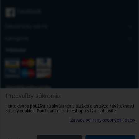
Úvodná stránka
Facebook
Blog
FAQ
Zákaznícky servis
Kontakt
Doprava a platba
Kategórie
Obchodné podmienky
Gumové autorohože
Prijímame
Reklamácia tovaru
Autokoberce
Odstúpenie od zmluvy
Vaničky do kufra
Ochrana osobných údajov
Deflektory
Doplnky
Okamžité online platby
Predvoľby súkromia
Tento eshop používa ku skvalitneniu služieb a analýze návštevnosti
súbory cookies. Používaním tohto eshopu s tým súhlasíte.
Zásady ochrany osobných údajov