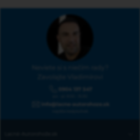
Neviete si s niečím rady?
Zavolajte Vladimírovi
0904 137 547
po - pi: 9:00 - 15:30
info@lacne-autorohoze.sk
napíšte kedykoľvek
Lacné-Autorohože.sk