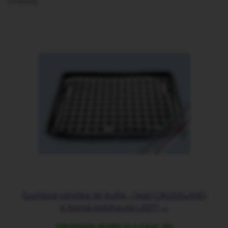
2
Položky
Gumová vanička do kufra - Opel CROSSLAND
X horná poloha od r.2017 →
Odosielame obvykle za 2-4 prac. dni