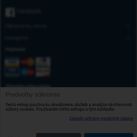
Úvodná stránka
Facebook
Blog
FAQ
Zákaznícky servis
Kontakt
Doprava a platba
Kategórie
Obchodné podmienky
Gumové autorohože
Prijímame
Reklamácia tovaru
Autokoberce
Odstúpenie od zmluvy
Vaničky do kufra
Ochrana osobných údajov
Deflektory
Doplnky
Okamžité online platby
Predvoľby súkromia
Tento eshop používa ku skvalitneniu služieb a analýze návštevnosti
súbory cookies. Používaním tohto eshopu s tým súhlasíte.
Zásady ochrany osobných údajov