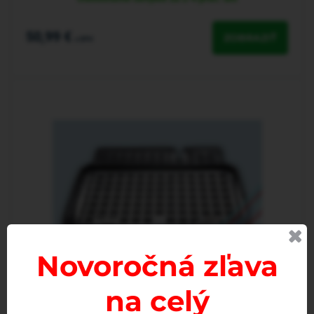
50,99 €
ZOBRAZIŤ
s DPH
Novoročná zľava
na celý