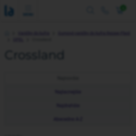
0
MENU
Vaničky do kufra
Gumové vaničky do kufra Rezaw-Plast
Úvod
OPEL
Crossland
Crossland
Najnovšie
Najlacnejšie
Najdrahšie
Abecedne A-Z