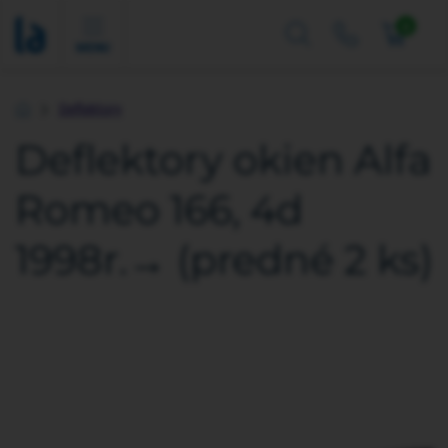
0
MENU
Deflektory
Úvod
Deflektory okien Alfa
Romeo 166, 4d
1998r.→ (predné 2 ks)