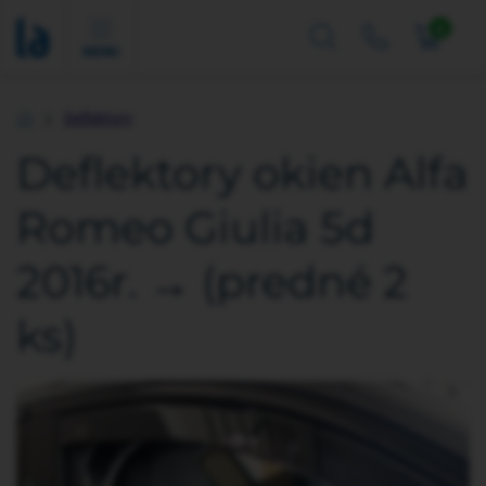
0
MENU
Deflektory
Úvod
Deflektory okien Alfa
Romeo Giulia 5d
2016r. → (predné 2
ks)