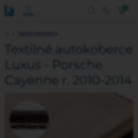
0
MENU
Textilné autokoberce
Úvod
Textilné autokoberce
Luxus - Porsche
Cayenne r. 2010-2014