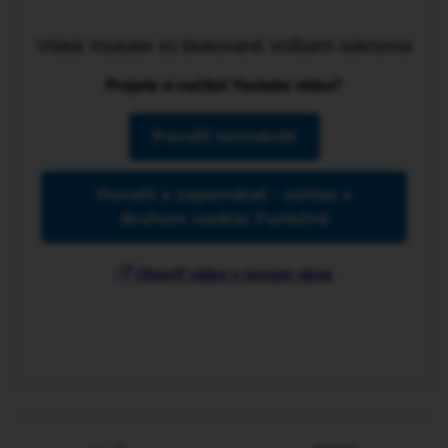
Videá Youtube sú blokované Voľbami súkromia
Prajete si načítať Youtube video?
Povoliť tentokrát
Povoliť a zapamätať - súhlas s
druhom cookie: Funkčné
Otvoriť video v novom okne