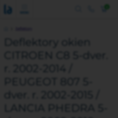
0
MENU
Deflektory
Úvod
Deflektory okien
CITROEN C8 5-dver.
r. 2002-2014 /
PEUGEOT 807 5-
dver. r. 2002-2015 /
LANCIA PHEDRA 5-