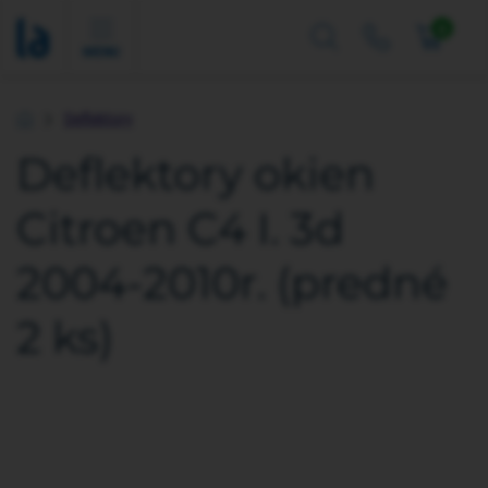
0
MENU
Deflektory
Úvod
Deflektory okien
Citroen C4 I. 3d
2004-2010r. (predné
2 ks)