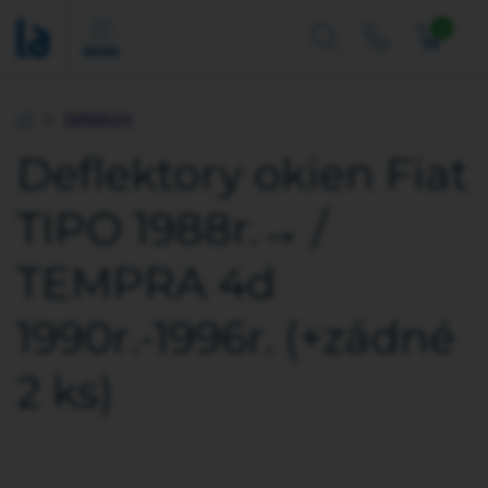
0
MENU
Deflektory
Úvod
Deflektory okien Fiat
TIPO 1988r.→ /
TEMPRA 4d
1990r.-1996r. (+zádné
2 ks)