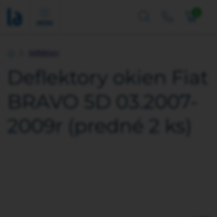
0
MENU
Deflektory
Úvod
Deflektory okien Fiat
BRAVO 5D 03.2007-
2009r (predné 2 ks)