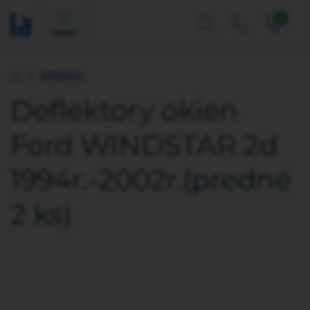
0
MENU
Deflektory
Úvod
Deflektory okien
Ford WINDSTAR 2d
1994r.-2002r.(predné
2 ks)