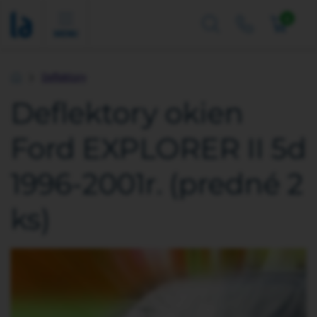
0
MENU
Deflektory
Úvod
Deflektory okien
Ford EXPLORER II 5d
1996-2001r. (predné 2
ks)