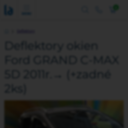
0
MENU
Deflektory
Úvod
Deflektory okien
Ford GRAND C-MAX
5D 2011r.→ (+zadné
2ks)