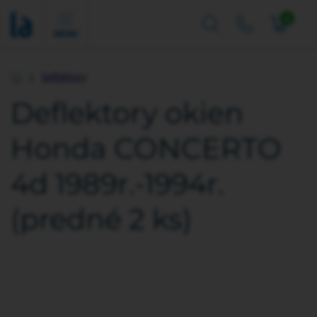
0
MENU
Deflektory
Úvod
Deflektory okien
Honda CONCERTO
4d 1989r.-1994r.
(predné 2 ks)