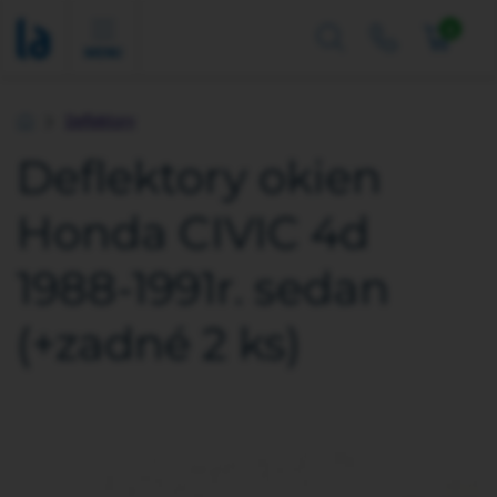
0
MENU
Deflektory
Úvod
Deflektory okien
Honda CIVIC 4d
1988-1991r. sedan
(+zadné 2 ks)