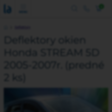
0
MENU
Deflektory
Úvod
Deflektory okien
Honda STREAM 5D
2005-2007r. (predné
2 ks)