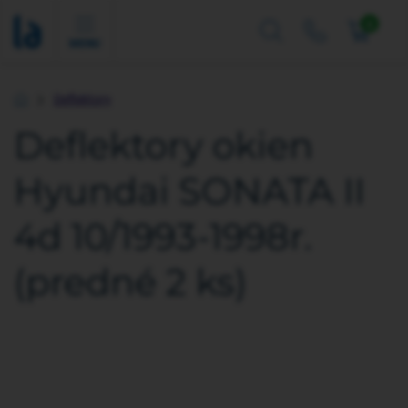
0
MENU
Deflektory
Úvod
Deflektory okien
Hyundai SONATA II
4d 10/1993-1998r.
(predné 2 ks)