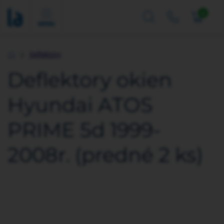
0
MENU
Deflektory
Úvod
Deflektory okien
Hyundai ATOS
PRIME 5d 1999-
2008r. (predné 2 ks)