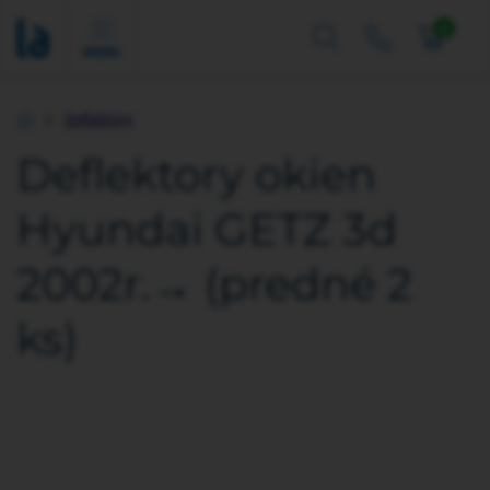
0
MENU
Deflektory
Úvod
Deflektory okien
Hyundai GETZ 3d
2002r.→ (predné 2
ks)