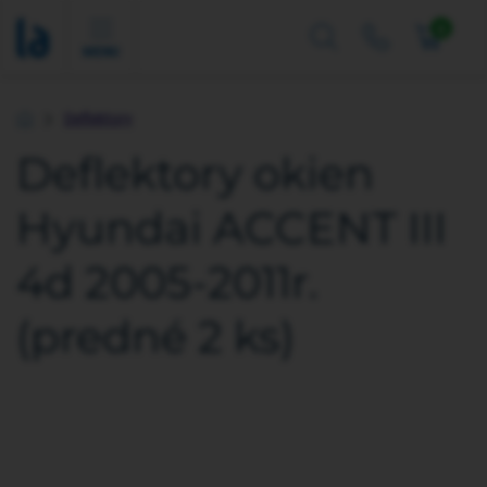
0
MENU
Deflektory
Úvod
Deflektory okien
Hyundai ACCENT III
4d 2005-2011r.
(predné 2 ks)