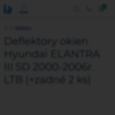
0
MENU
Deflektory
Úvod
Deflektory okien
Hyundai ELANTRA
III 5D 2000-2006r.
LTB (+zadné 2 ks)