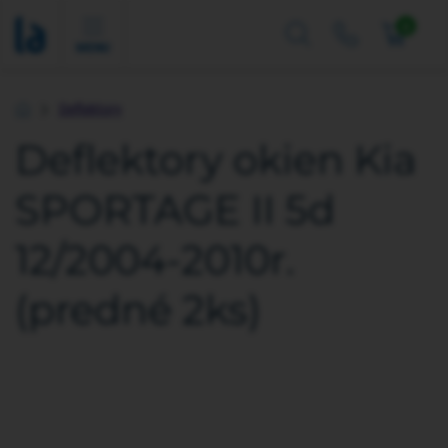
0
MENU
Deflektory
Úvod
Deflektory okien Kia
SPORTAGE II 5d
12/2004-2010r.
(predné 2ks)