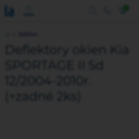
0
MENU
Deflektory
Úvod
Deflektory okien Kia
SPORTAGE II 5d
12/2004-2010r.
(+zadné 2ks)