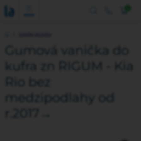
0
MENU
Vaničky do kufra
Úvod
Gumová vanička do
kufra zn RIGUM - Kia
Rio bez
medzipodlahy od
r.2017→