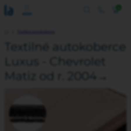
0
MENU
Textilné autokoberce
Úvod
Textilné autokoberce
Luxus - Chevrolet
Matiz od r. 2004→