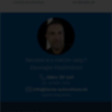
v obore sa vyznáme
na Heureka.sk
Neviete si s niečím rady?
Zavolajte Vladimírovi
0904 137 547
po - pi: 9:00 - 15:30
info@lacne-autorohoze.sk
napíšte kedykoľvek