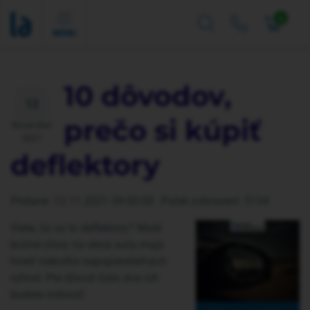
0
MENU
10 dôvodov,
12
prečo si kúpiť
November
2021
deflektory
Pridané: 12.11.2021 09:00:00
Počet zobrazení: 5134
Viete, čo sú to deflektory? Malé
bočné clony na okná auta majú
hneď niekoľko nepopierateľných
výhod. Pre dôvod číslo dva ich
budete milovať.