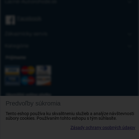
Lacné-Autorohože.sk
Úvodná stránka
Facebook
Blog
FAQ
Zákaznícky servis
Kontakt
Doprava a platba
Kategórie
Obchodné podmienky
Gumové autorohože
Prijímame
Reklamácia tovaru
Autokoberce
Odstúpenie od zmluvy
Vaničky do kufra
Ochrana osobných údajov
Deflektory
Doplnky
Okamžité online platby
Predvoľby súkromia
Tento eshop používa ku skvalitneniu služieb a analýze návštevnosti
súbory cookies. Používaním tohto eshopu s tým súhlasíte.
Zásady ochrany osobných údajov