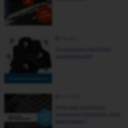
7.06.2021
Čo (ne)viete o textilných
autokobercoch?
18.01.2021
Veľký test gumených
autorohoží: Vyhrali Česi, Rusi
alebo Poliaci?