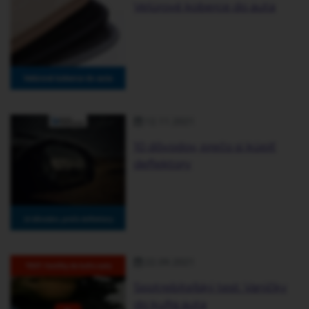
Velúrové koberce do auta
12.11.2021
10 dôvodov, prečo si kúpiť
deflektory
22.09.2021
Spotrebiteľský test: Vaničky
do kufra auta