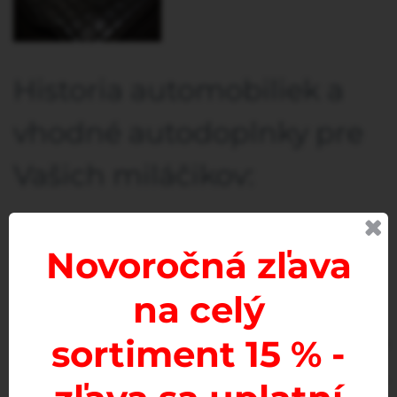
Historia automobiliek a
vhodné autodoplnky pre
Vašich miláčikov:
Historia automobiliek a vhodné autodoplnky pre Vašich
Novoročná zľava
miláčikov:
na celý
sortiment 15 % -