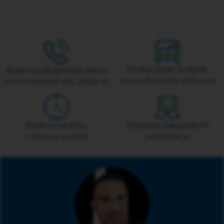
Široký výber značiek
Kvalitný zákaznícky servis
tovar podľa značky vášho auta
baví nás pomáhať vám, pýtajte sa!
9 rokov na trhu
Overené zákazníkmi
v obore sa vyznáme
na Heureka.sk