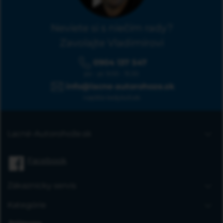
Neviete si s niečím rady?
Zavolajte Vladimírovi
0904 137 547
po - pi: 9:00 - 15:30
info@lacne-autorohoze.sk
napíšte kedykoľvek
Lacné-Autorohože.sk
Úvodná stránka
Facebook
Blog
FAQ
Zákaznícky servis
Kontakt
Doprava a platba
Kategórie
Obchodné podmienky
Gumové autorohože