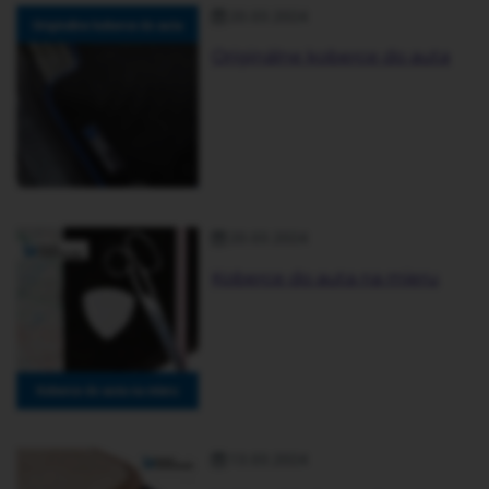
20.03.2024
Originálne koberce do auta
20.03.2024
Koberce do auta na mieru
13.03.2024