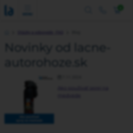
0
MENU
Otázky a odpovede - FAQ
Blog
Úvod
Novinky od lacne-
autorohoze.sk
7.11.2024
Ako používať sprej na
medvede